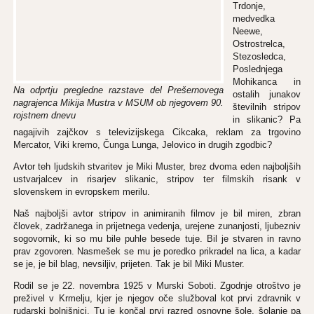
Trdonje,
medvedka
Neewe,
Ostrostrelca,
Stezosledca,
Poslednjega
Mohikanca in
Na odprtju pregledne razstave del Prešernovega
ostalih junakov
nagrajenca Mikija Mustra v MSUM ob njegovem 90.
številnih stripov
rojstnem dnevu
in slikanic? Pa
nagajivih zajčkov s televizijskega Cikcaka, reklam za trgovino
Mercator, Viki kremo, Čunga Lunga, Jelovico in drugih zgodbic?
Avtor teh ljudskih stvaritev je Miki Muster, brez dvoma eden najboljših
ustvarjalcev in risarjev slikanic, stripov ter filmskih risank v
slovenskem in evropskem merilu.
Naš najboljši avtor stripov in animiranih filmov je bil miren, zbran
človek, zadržanega in prijetnega vedenja, urejene zunanjosti, ljubezniv
sogovornik, ki so mu bile puhle besede tuje. Bil je stvaren in ravno
prav zgovoren. Nasmešek se mu je poredko prikradel na lica, a kadar
se je, je bil blag, nevsiljiv, prijeten. Tak je bil Miki Muster.
Rodil se je 22. novembra 1925 v Murski Soboti. Zgodnje otroštvo je
preživel v Krmelju, kjer je njegov oče služboval kot prvi zdravnik v
rudarski bolnišnici. Tu je končal prvi razred osnovne šole, šolanje pa