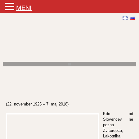
MENI
Risanke Mordillo
Sredi sedemdesetih je Miki Muster po predlogah Guillerma Mordilla
narisal serijo 400 risanih filmov, v skupni dolžini skoraj 300 minut.
Preberi več
Miki Muster
(22. november 1925 – 7. maj 2018)
Kdo od
Slovencev ne
pozna
Zvitorepca,
Lakotnika,