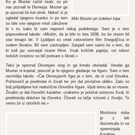
Ko je Muster začel risati, so pri
nas poznali le Disneyja. Muster ga
je spoznal že kot otrok. Nekoč si je
ogledal njegovo risanko in po tem
Miki Muster pri izdelavi kipa
so bile vse njegove misli združene
le v to, kako bi sam napravil nekaj podobnega. Sam je o tem
pripovedoval takole: »Mislim, da je bilo to leta 1938, ko še nisem bil
star trinajst let. V Ljubljani so vrteli celovečerni film Sneguljčica in
sedem škratov. Bil sem zastrupljen. Sanjaril sem samo še o tem, da
bi tudi jaz ustvarjal risane filme. Vsak košček papirja, vsi robovi
šolskih zvezkov so bili porisani s škrati.«
Tako je spoznal Disneyjev slog in ga kmalu obvladal. Vendar ga
Muster ni kopiral, prevzel je le njegovo gledanje na figuro. Sam o tem
razmišlja takole: »Čar Disneyjevih figur je v tem, da ni vzel človeka.
Počlovečil je predmete in živali ter jim dal privlačno obliko. Zato so
bolj priljubljene kot realistične človeške figure, kljub temu da so risane.
Živalim je dal človeški karakter, vsakemu je poiskal ustrezno žival, ki
predstavlja določen tip človeka. Človek se lažje istoveti z živaljo. To
vemo že iz otroških let.«
Mustrova risba
je z leti
dozorevala in se
spreminjala.
Karakter