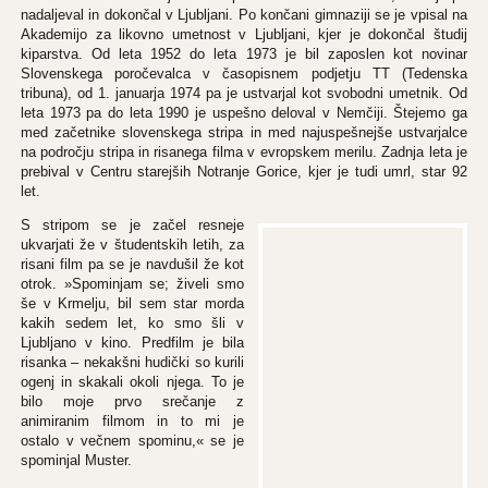
nadaljeval in dokončal v Ljubljani. Po končani gimnaziji se je vpisal na
Akademijo za likovno umetnost v Ljubljani, kjer je dokončal študij
kiparstva. Od leta 1952 do leta 1973 je bil zaposlen kot novinar
Slovenskega poročevalca v časopisnem podjetju TT (Tedenska
tribuna), od 1. januarja 1974 pa je ustvarjal kot svobodni umetnik. Od
leta 1973 pa do leta 1990 je uspešno deloval v Nemčiji. Štejemo ga
med začetnike slovenskega stripa in med najuspešnejše ustvarjalce
na področju stripa in risanega filma v evropskem merilu. Zadnja leta je
prebival v Centru starejših Notranje Gorice, kjer je tudi umrl, star 92
let.
S stripom se je začel resneje
ukvarjati že v študentskih letih, za
risani film pa se je navdušil že kot
otrok. »Spominjam se; živeli smo
še v Krmelju, bil sem star morda
kakih sedem let, ko smo šli v
Ljubljano v kino. Predfilm je bila
risanka – nekakšni hudički so kurili
ogenj in skakali okoli njega. To je
bilo moje prvo srečanje z
animiranim filmom in to mi je
ostalo v večnem spominu,« se je
spominjal Muster.